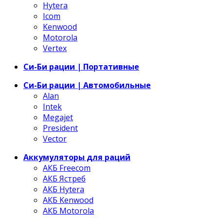
Hytera
Icom
Kenwood
Motorola
Vertex
Си-Би рации | Портативные
Си-Би рации | Автомобильные
Alan
Intek
Megajet
President
Vector
Аккумуляторы для раций
АКБ Freecom
АКБ Ястреб
АКБ Hytera
АКБ Kenwood
АКБ Motorola