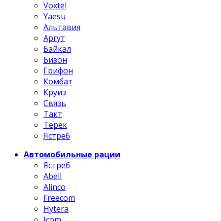
Voxtel
Yaesu
Альтавия
Аргут
Байкал
Бизон
Грифон
Комбат
Круиз
Связь
Такт
Терек
Ястреб
Автомобильные рации
Ястреб
Abell
Alinco
Freecom
Hytera
Icom