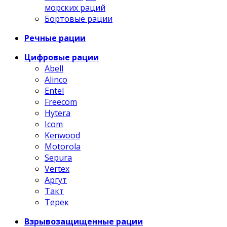
морских раций
Бортовые рации
Речные рации
Цифровые рации
Abell
Alinco
Entel
Freecom
Hytera
Icom
Kenwood
Motorola
Sepura
Vertex
Аргут
Такт
Терек
Взрывозащищенные рации