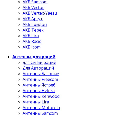
АКБ Samcom
АКБ Vector
АКБ Vertex/Yaesu
АКБ Аргут
АКБ Грифон
АКБ Терек
АКБ Lira
АКБ Racio
АКБ Icom
Антенны для раций
для Си-Би раций
Для Автораций
Антенны Базовые
Антенны Freecom
Антенны Ястреб
Антенны Hytera
Антенны Kenwood
Антенны Lira
Антенны Motorola
Антенны Samcom