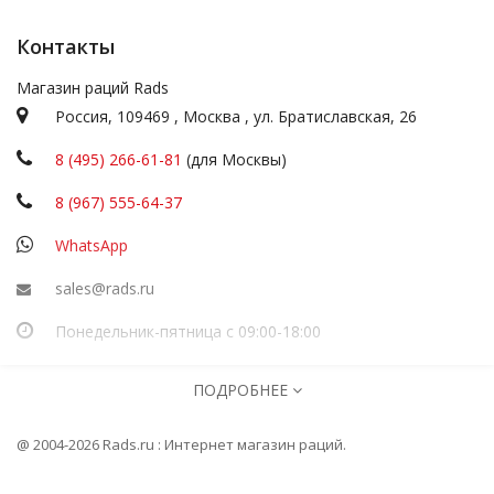
Контакты
Магазин раций Rads
Россия,
109469
,
Москва
,
ул.
Братиславская, 26
8 (495) 266-61-81
(для Москвы)
8 (967) 555-64-37
WhatsApp
sales@rads.ru
Понедельник-пятница с 09:00-18:00
ИП Посадскова
ПОДРОБНЕЕ
ОГРНИП
316774600251277
Информация
@ 2004-2026 Rads.ru : Интернет магазин раций.
Главная