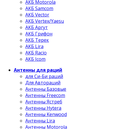
АКБ Motorola
АКБ Samcom
АКБ Vector
АКБ Vertex/Yaesu
АКБ Аргут
АКБ Грифон
АКБ Терек
АКБ Lira
АКБ Racio
АКБ Icom
Антенны для раций
для Си-Би раций
Для Автораций
Антенны Базовые
Антенны Freecom
Антенны Ястреб
Антенны Hytera
Антенны Kenwood
Антенны Lira
Антенны Motorola