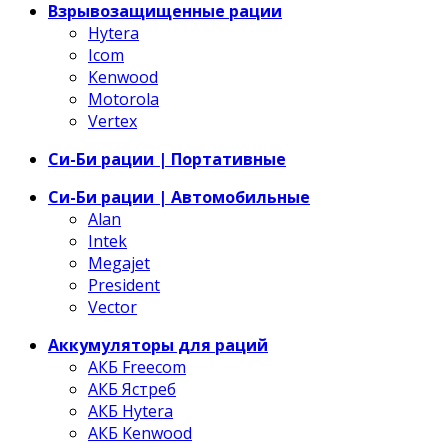
Взрывозащищенные рации
Hytera
Icom
Kenwood
Motorola
Vertex
Си-Би рации | Портативные
Си-Би рации | Автомобильные
Alan
Intek
Megajet
President
Vector
Аккумуляторы для раций
АКБ Freecom
АКБ Ястреб
АКБ Hytera
АКБ Kenwood