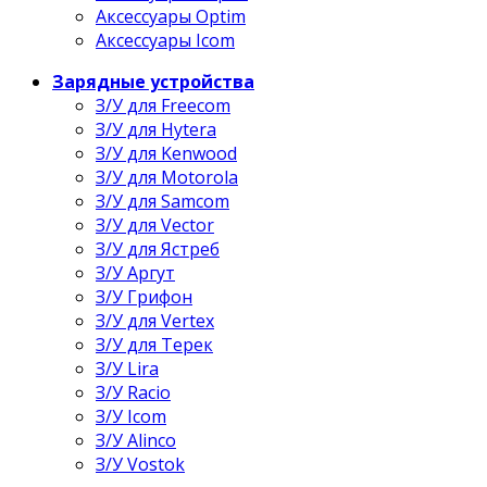
Аксессуары Optim
Аксессуары Icom
Зарядные устройства
З/У для Freecom
З/У для Hytera
З/У для Kenwood
З/У для Motorola
З/У для Samcom
З/У для Vector
З/У для Ястреб
З/У Аргут
З/У Грифон
З/У для Vertex
З/У для Терек
З/У Lira
З/У Racio
З/У Icom
З/У Alinco
З/У Vostok