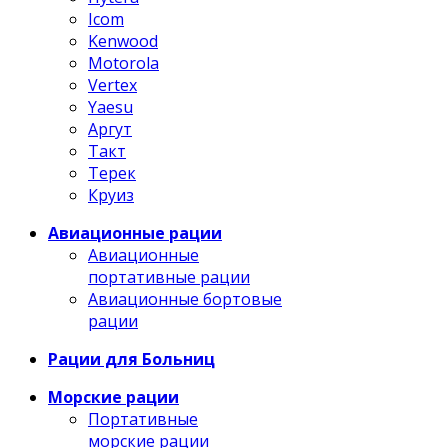
Icom
Kenwood
Motorola
Vertex
Yaesu
Аргут
Такт
Терек
Круиз
Авиационные рации
Авиационные
портативные рации
Авиационные бортовые
рации
Рации для Больниц
Морские рации
Портативные
морские рации