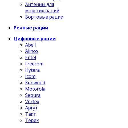
Антенны для
морских раций
Бортовые рации
Речные рации
Цифровые рации
Abell
Alinco
Entel
Freecom
Hytera
Icom
Kenwood
Motorola
Sepura
Vertex
Аргут
Такт
Терек