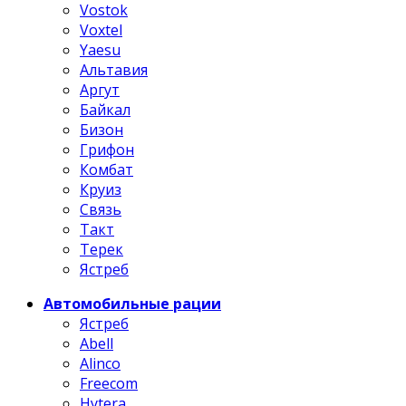
Vostok
Voxtel
Yaesu
Альтавия
Аргут
Байкал
Бизон
Грифон
Комбат
Круиз
Связь
Такт
Терек
Ястреб
Автомобильные рации
Ястреб
Abell
Alinco
Freecom
Hytera