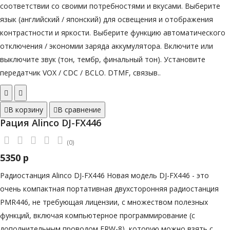
соответствии со своими потребностями и вкусами. Выберите
язык (английский / японский) для освещения и отображения
контрастности и яркости. Выберите функцию автоматического
отключения / экономии заряда аккумулятора. Включите или
выключите звук (тон, тембр, финальный тон). Установите
передатчик VOX / CDC / BCLO. DTMF, связыв..
В корзину
В сравнение
Рация Alinco DJ-FX446
(0)
5350 р
Радиостанция Alinco DJ-FX446 Новая модель DJ-FX446 - это
очень компактная портативная двухсторонняя радиостанция
PMR446, не требующая лицензии, с множеством полезных
функций, включая компьютерное программирование (с
дополнительным проводом ERW-8), которую можно взять с