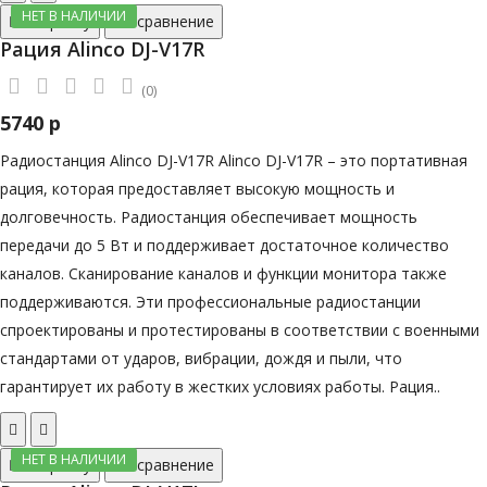
НЕТ В НАЛИЧИИ
В корзину
В сравнение
Рация Alinco DJ-V17R
(0)
5740 р
Радиостанция Alinco DJ-V17R Alinco DJ-V17R – это портативная
рация, которая предоставляет высокую мощность и
долговечность. Радиостанция обеспечивает мощность
передачи до 5 Вт и поддерживает достаточное количество
каналов. Сканирование каналов и функции монитора также
поддерживаются. Эти профессиональные радиостанции
спроектированы и протестированы в соответствии с военными
стандартами от ударов, вибрации, дождя и пыли, что
гарантирует их работу в жестких условиях работы. Рация..
НЕТ В НАЛИЧИИ
В корзину
В сравнение