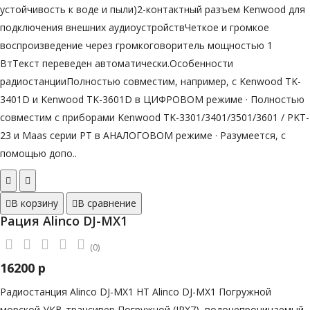
устойчивость к воде и пыли)2-контактный разъем Kenwood для
подключения внешних аудиоустройствЧеткое и громкое
воспроизведение через громкоговоритель мощностью 1
ВтТекст переведен автоматически.Особенности
радиостанцииПолностью совместим, например, с Kenwood TK-
3401D и Kenwood TK-3601D в ЦИФРОВОМ режиме · Полностью
совместим с приборами Kenwood TK-3301/3401/3501/3601 / PKT-
23 и Maas серии PT в АНАЛОГОВОМ режиме · Разумеется, с
помощью допо..
В корзину
В сравнение
Рация Alinco DJ-MX1
(0)
16200 р
Радиостанция Alinco DJ-MX1 HT Alinco DJ-MX1 Погружной
морской УКВ-трансивер Погружной (IPX7), водонепроницаемый,