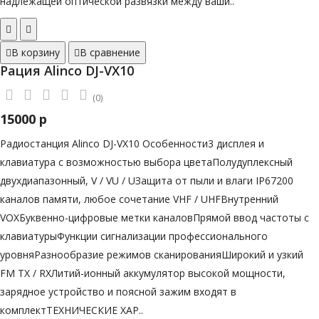
надлежащей оптической развязки между ваши..
В корзину
В сравнение
Рация Alinco DJ-VX10
(0)
15000 р
Радиостанция Alinco DJ-VX10 Особенности3 дисплея и
клавиатура с возможностью выбора цветаПолудуплексный
двухдиапазонный, V / VU / UЗащита от пыли и влаги IP67200
каналов памяти, любое сочетание VHF / UHFВнутренний
VOXБуквенно-цифровые метки каналовПрямой ввод частоты с
клавиатурыФункции сигнализации профессионального
уровняРазнообразие режимов сканированияШирокий и узкий
FM TX / RXЛитий-ионный аккумулятор высокой мощности,
зарядное устройство и поясной зажим входят в
комплектТЕХНИЧЕСКИЕ ХАР..