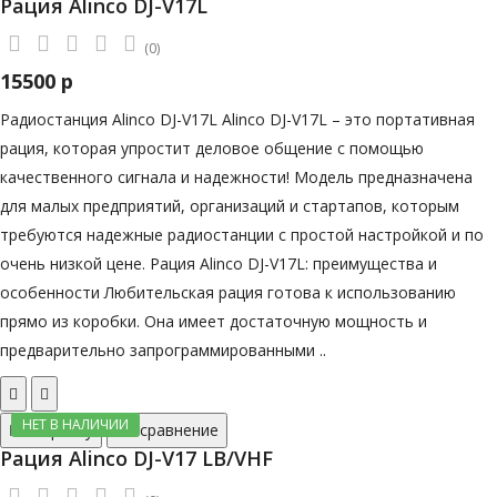
Рация Alinco DJ-V17L
(0)
15500 р
Радиостанция Alinco DJ-V17L Alinco DJ-V17L – это портативная
рация, которая упростит деловое общение с помощью
качественного сигнала и надежности! Модель предназначена
для малых предприятий, организаций и стартапов, которым
требуются надежные радиостанции с простой настройкой и по
очень низкой цене. Рация Alinco DJ-V17L: преимущества и
особенности Любительская рация готова к использованию
прямо из коробки. Она имеет достаточную мощность и
предварительно запрограммированными ..
НЕТ В НАЛИЧИИ
В корзину
В сравнение
Рация Alinco DJ-V17 LB/VHF