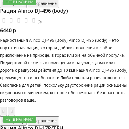
НЕТ В НАЛИЧИИ
В корзину
В сравнение
Рация Alinco DJ-496 (body)
(0)
6440 р
Радиостанция Alinco DJ-496 (Body) Alinco DJ-496 (Body) – это
портативная рация, которая добавит волнения в любое
приключение на природе, в горах или же на обычной прогулке.
Поддерживайте связь в помещении и на улице, дома или в
дороге с радиусом действия до 10 км! Рация Alinco DJ-496 (Body):
преимущества и особенности Любительская рация полностью
безопасна для детей, поскольку двусторонние рации оснащены
цифровым соединением, которое обеспечивает безопасность
разговоров ваше..
НЕТ В НАЛИЧИИ
В корзину
В сравнение
Рация Alinco DJ-17R/TFH