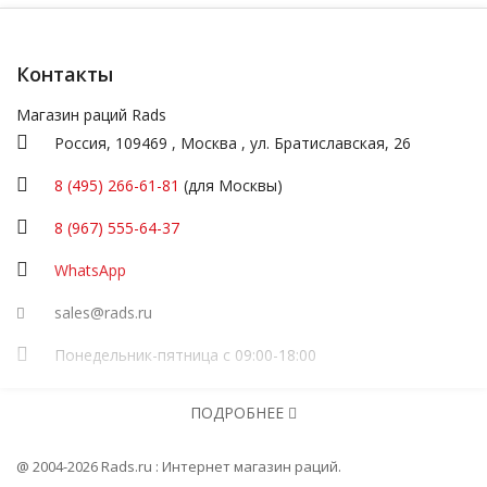
Контакты
Магазин раций Rads
Россия,
109469
,
Москва
,
ул.
Братиславская, 26
8 (495) 266-61-81
(для Москвы)
8 (967) 555-64-37
WhatsApp
sales@rads.ru
Понедельник-пятница с 09:00-18:00
ИП Посадскова
ПОДРОБНЕЕ
ОГРНИП
316774600251277
Информация
@ 2004-2026 Rads.ru : Интернет магазин раций.