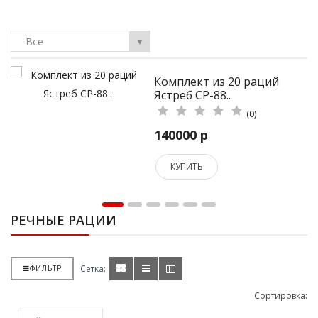
Все
▼
ект из 20 раций
Комплект
 СР-88..
Ястреб СР
(0)
0 р
106000 р
ИТЬ
КУПИТЬ
РЕЧНЫЕ РАЦИИ
Сетка:
ФИЛЬТР
Сортировка: