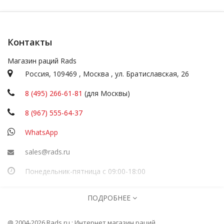
Контакты
Магазин раций Rads
Россия,
109469
,
Москва
,
ул.
Братиславская, 26
8 (495) 266-61-81
(для Москвы)
8 (967) 555-64-37
WhatsApp
sales@rads.ru
Понедельник-пятница с 09:00-18:00
ИП Посадскова
ПОДРОБНЕЕ
ОГРНИП
316774600251277
Информация
@ 2004-2026 Rads.ru : Интернет магазин раций.