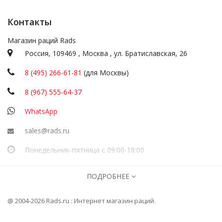
Контакты
Магазин раций Rads
Россия,
109469
,
Москва
,
ул.
Братиславская, 26
8 (495) 266-61-81
(для Москвы)
8 (967) 555-64-37
WhatsApp
sales@rads.ru
Понедельник-пятница с 09:00-18:00
ИП Посадскова
ПОДРОБНЕЕ
ОГРНИП
316774600251277
Информация
@ 2004-2026 Rads.ru : Интернет магазин раций.
Главная