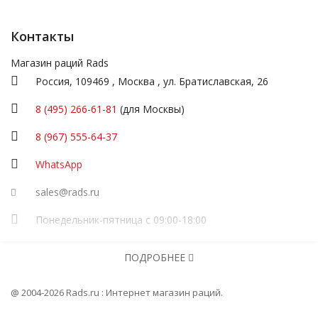
Контакты
Магазин раций Rads
Россия,
109469
,
Москва
,
ул.
Братиславская, 26
8 (495) 266-61-81
(для Москвы)
8 (967) 555-64-37
WhatsApp
sales@rads.ru
Понедельник-пятница с 09:00-18:00
ИП Посадскова
ПОДРОБНЕЕ
ОГРНИП
316774600251277
Информация
@ 2004-2026 Rads.ru : Интернет магазин раций.