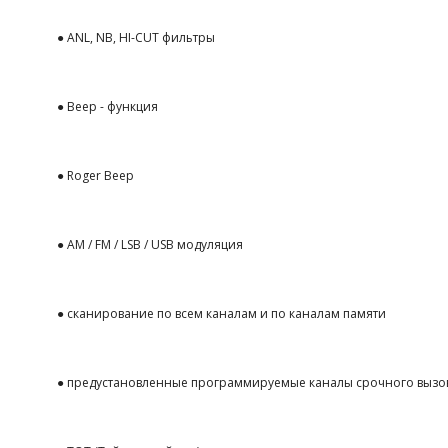
● ANL, NB, HI-CUT фильтры
● Beep - функция
● Roger Beep
● AM / FM / LSB / USB модуляция
● сканирование по всем каналам и по каналам памяти
● предустановленные программируемые каналы срочного вызова