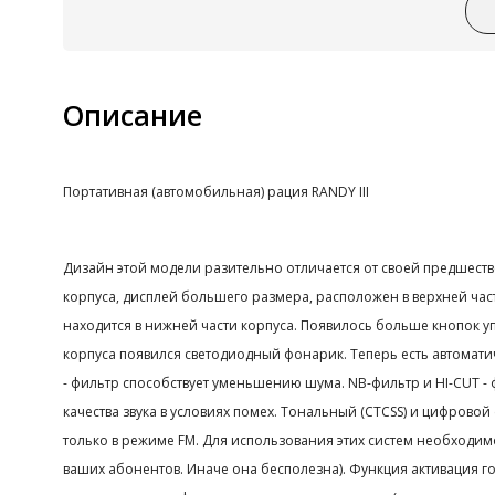
Описание
Портативная (автомобильная) рация RANDY III
Дизайн этой модели разительно отличается от своей предшест
корпуса, дисплей большего размера, расположен в верхней час
находится в нижней части корпуса. Появилось больше кнопок у
корпуса появился светодиодный фонарик. Теперь есть автомати
- фильтр способствует уменьшению шума. NB-фильтр и HI-CUT -
качества звука в условиях помех. Тональный (CTCSS) и цифрово
только в режиме FM. Для использования этих систем необходим
ваших абонентов. Иначе она бесполезна). Функция активация го