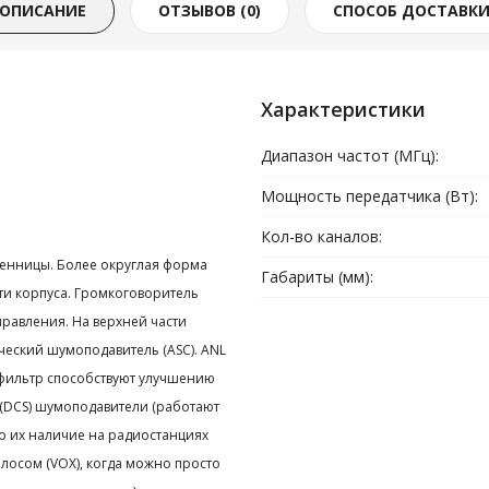
ОПИСАНИЕ
ОТЗЫВОВ (0)
СПОСОБ ДОСТАВК
Характеристики
Диапазон частот (МГц):
Мощность передатчика (Вт):
Кол-во каналов:
венницы. Более округлая форма
Габариты (мм):
ти корпуса. Громкоговоритель
правления. На верхней части
ческий шумоподавитель (ASC). ANL
 фильтр способствуют улучшению
й (DCS) шумоподавители (работают
о их наличие на радиостанциях
лосом (VOX), когда можно просто