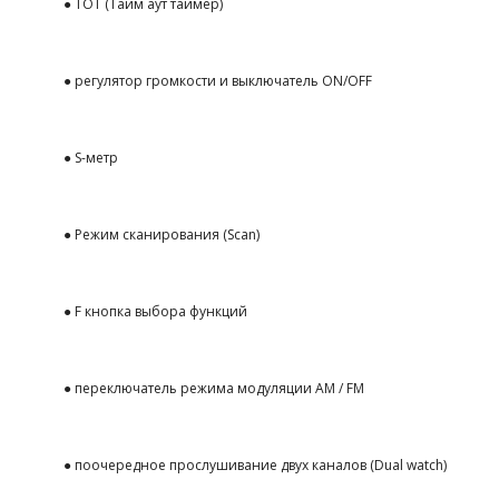
● TOT (Тайм аут таймер)
● регулятор громкости и выключатель ON/OFF
● S-метр
● Режим сканирования (Scan)
● F кнопка выбора функций
● переключатель режима модуляции AM / FM
● поочередное прослушивание двух каналов (Dual watch)