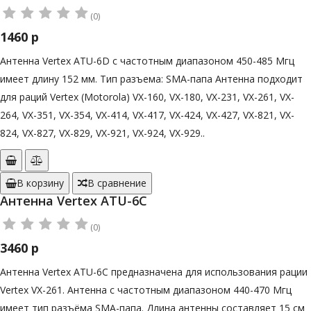
(0)
1460 р
Антенна Vertex ATU-6D с частотным диапазоном 450-485 Мгц
имеет длину 152 мм. Тип разъема: SMA-папа Антенна подходит
для раций Vertex (Motorola) VX-160, VX-180, VX-231, VX-261, VX-
264, VX-351, VX-354, VX-414, VX-417, VX-424, VX-427, VX-821, VX-
824, VX-827, VX-829, VX-921, VX-924, VX-929..
В корзину
В сравнение
Антенна Vertex ATU-6C
(0)
3460 р
Антенна Vertex ATU-6C предназначена для использования рации
Vertex VX-261. Антенна с частотным диапазоном 440-470 Мгц
имеет тип разъёма SMA-папа. Длина антенны составляет 15 см