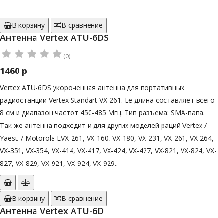
В корзину
В сравнение
Антенна Vertex ATU-6DS
(0)
1460 р
Vertex ATU-6DS укороченная антенна для портативных
радиостанции Vertex Standart VX-261. Её длина составляет всего
8 см и диапазон частот 450-485 Мгц. Тип разъема: SMA-папа.
Так же антенна подходит и для других моделей раций Vertex /
Yaesu / Motorola EVX-261, VX-160, VX-180, VX-231, VX-261, VX-264,
VX-351, VX-354, VX-414, VX-417, VX-424, VX-427, VX-821, VX-824, VX-
827, VX-829, VX-921, VX-924, VX-929..
В корзину
В сравнение
Антенна Vertex ATU-6D