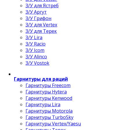
З/У для Ястреб
З/У Аргут
З/У Грифон
З/У для Vertex
З/У для Терек
З/У Lira
З/У Racio
З/У Icom
З/У Alinco
З/У Vostok
Гарнитуры для раций
Гарнитуры Freecom
Гарнитуры Hytera
Гарнитуры Kenwood
Гарнитуры Lira
Гарнитуры Motorola
Гарнитуры TurboSky
Гарнитуры Vertex/Yaesu