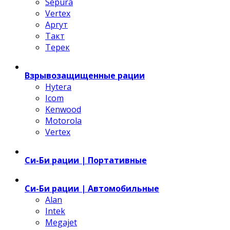
Sepura
Vertex
Аргут
Такт
Терек
Взрывозащищенные рации
Hytera
Icom
Kenwood
Motorola
Vertex
Си-Би рации | Портативные
Си-Би рации | Автомобильные
Alan
Intek
Megajet