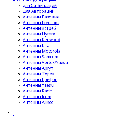
для Си-Би раций
Для Автораций
Антенны Базовые
Антенны Freecom
Антенны Ястреб
Антенны Hytera
Антенны Kenwood
Антенны Lira
Антенны Motorola
Антенны Samcom
Антенны Vertex/Yaesu
Антенны Аргут
Антенны Терек
Антенны Грифон
Антенны Yaesu
Антенны Racio
Антенны Icom
Антенны Alinco