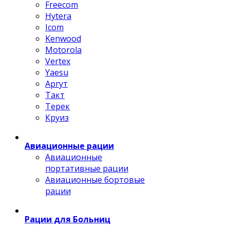
Freecom
Hytera
Icom
Kenwood
Motorola
Vertex
Yaesu
Аргут
Такт
Терек
Круиз
Авиационные рации
Авиационные
портативные рации
Авиационные бортовые
рации
Рации для Больниц