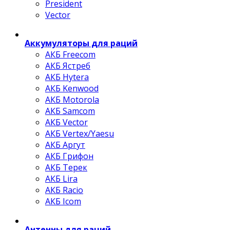
President
Vector
Аккумуляторы для раций
АКБ Freecom
АКБ Ястреб
АКБ Hytera
АКБ Kenwood
АКБ Motorola
АКБ Samcom
АКБ Vector
АКБ Vertex/Yaesu
АКБ Аргут
АКБ Грифон
АКБ Терек
АКБ Lira
АКБ Racio
АКБ Icom
Антенны для раций