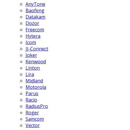
AnyTone
Baofeng
Datakam
Dozor
Freecom
Hytera
Icom
JJ-Connect
Joker
Kenwood
Linton
Lira
Midland
Motorola
Parus
Racio
RadiusPro
Roger
Samcom
Vector