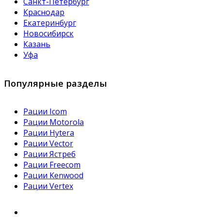
Санкт-Петербург
Краснодар
Екатеринбург
Новосибирск
Казань
Уфа
Популярные разделы
Рации Icom
Рации Motorola
Рации Hytera
Рации Vector
Рации Ястреб
Рации Freecom
Рации Kenwood
Рации Vertex