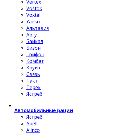
Vertex
Vostok
Voxtel
Yaesu
Альтавия
Аргут
Байкал
Бизон
Грифон
Комбат
Круиз
Связь
Такт
Терек
Ястреб
Автомобильные рации
Ястреб
Abell
Alinco