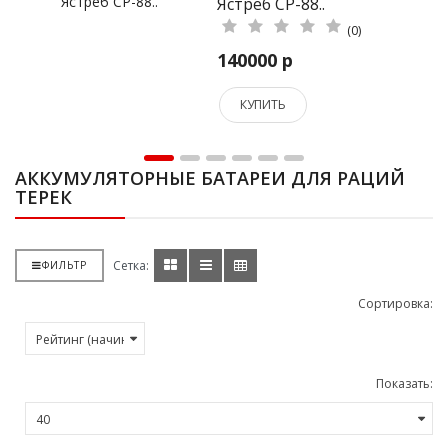
еб СР-88..
Ястреб С
(0)
000 р
106000
УПИТЬ
КУПИТ
АККУМУЛЯТОРНЫЕ БАТАРЕИ ДЛЯ РАЦИЙ
ТЕРЕК
Сетка:
ФИЛЬТР
Сортировка:
Показать: