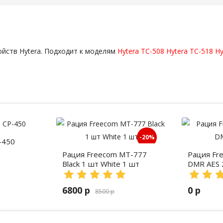
ойств Hytera. Подходит к моделям
Hytera TC-508
Hytera TC-518
Hy
-20%
-450
Рация Freecom MT-777
Рация Fr
Black 1 шт White 1 шт
DMR AES 
6800 р
0 р
8500 р