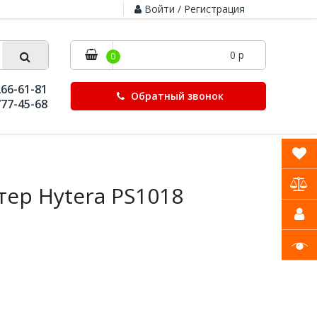
Войти / Регистрация
0 р
0
266-61-81
Обратный звонок
777-45-68
тер Hytera PS1018