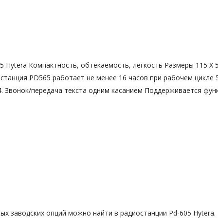
Hytera Компактность, обтекаемость, легкость Размеры 115 X 54 
танция PD565 работает не менее 16 часов при рабочем цикле 5
54. Звонок/передача текста одним касанием Поддерживается фун
х заводских опций можно найти в радиостанции Pd-605 Hytera.