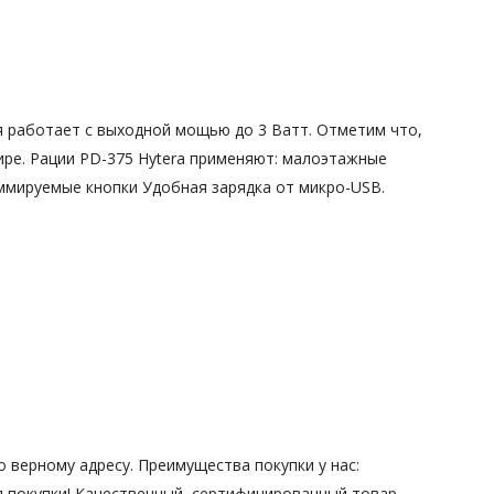
я работает с выходной мощью до 3 Ватт. Отметим что,
ире. Рации PD-375 Hytera применяют: малоэтажные
ммируемые кнопки Удобная зарядка от микро-USB.
 верному адресу. Преимущества покупки у нас:
я покупки! Качественный, сертифицированный товар.