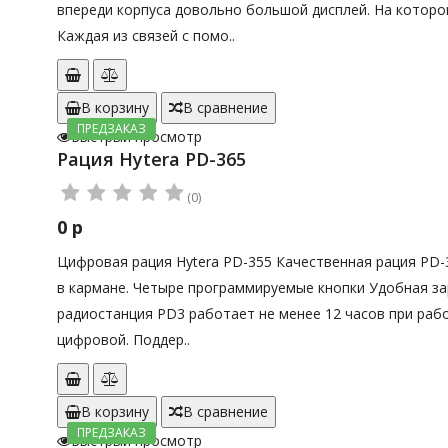
впереди корпуса довольно большой дисплей. На которо
Каждая из связей с помо..
В корзину
В сравнение
ПРЕДЗАКАЗ
Быстрый просмотр
Рация Hytera PD-365
(0)
0 р
Цифровая рация Hytera PD-355 Качественная рация PD-
в кармане. Четыре программируемые кнопки Удобная з
радиостанция PD3 работает не менее 12 часов при рабо
цифровой. Поддер..
В корзину
В сравнение
ПРЕДЗАКАЗ
Быстрый просмотр