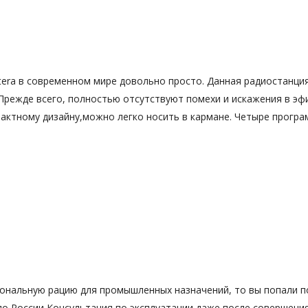
tera в современном мире довольно просто. Данная радиостанци
 Прежде всего, полностью отсутствуют помехи и искажения в эф
актному дизайну,можно легко носить в кармане. Четыре програ
ональную рацию для промышленных назначений, то вы попали по
по России Консультация по эксплуатации даже после совершени