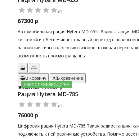
(0)
67300 р
Автомобильная рация Hytera MD-655 -Радиостанция MD
системой и обеспечивает плавный переход с аналогов
различные типы голосовых вызовов, включая персонал
возможность просмотра данны..
В корзину
В сравнение
СНЯТ С ПРОИЗВОДСТВА
Быстрый просмотр
Рация Hytera MD-785
(0)
76000 р
Цифровая рация Hytera MD-785 Такая радиостанция, к
подключать к ней различные устройства. Помимо всех 