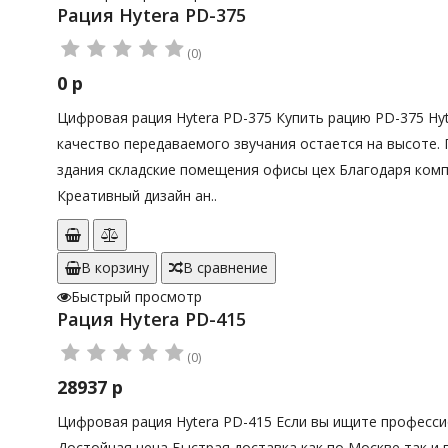
Рация Hytera PD-375
(0)
0 р
Цифровая рация Hytera PD-375 Купить рацию PD-375 Hy
качество передаваемого звучания остается на высоте.
здания складские помещения офисы цех Благодаря комп
Креативный дизайн ан..
В корзину
В сравнение
Быстрый просмотр
Рация Hytera PD-415
(0)
28937 р
Цифровая рация Hytera PD-415 Если вы ищите професси
Достойная цена Быстрая доставка как по Москве так и 