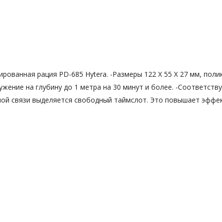
ованная рация PD-685 Hytera. -Размеры 122 X 55 X 27 мм, полик
жение на глубину до 1 метра на 30 минут и более. -Соответству
ной связи выделяется свободный таймслот. Это повышает эффе