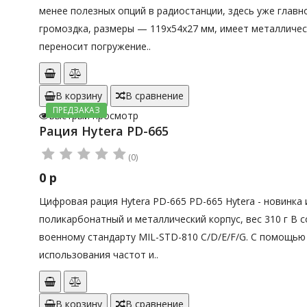
менее полезных опций в радиостанции, здесь уже главн
громоздка, размеры — 119х54х27 мм, имеет металличес
переносит погружение..
В корзину
В сравнение
ПРЕДЗАКАЗ
Быстрый просмотр
Рация Hytera PD-665
(0)
0 р
Цифровая рация Hytera PD-665 PD-665 Hytera - новинка 
поликарбонатный и металлический корпус, вес 310 г В 
военному стандарту MIL-STD-810 C/D/E/F/G. С помощью
использования частот и..
В корзину
В сравнение