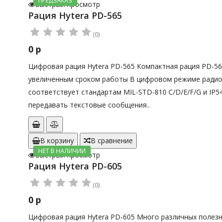
ПРЕДЗАКАЗ
Быстрый просмотр
Рация Hytera PD-565
(0)
0 р
Цифровая рация Hytera PD-565 Компактная рация PD-565 
увеличенным сроком работы В цифровом режиме радиос
соответствует стандартам MIL-STD-810 C/D/E/F/G и IP
передавать текстовые сообщения..
В корзину
В сравнение
НЕТ В НАЛИЧИИ
Быстрый просмотр
Рация Hytera PD-605
(0)
0 р
Цифровая рация Hytera PD-605 Много различных полезны