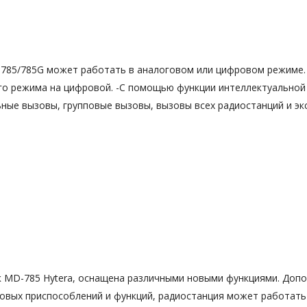
785/785G может работать в аналоговом или цифровом режиме.
ого режима на цифровой. -С помощью функции интеллектуально
ьные вызовы, групповые вызовы, вызовы всех радиостанций и э
ак MD-785 Hytera, оснащена различными новыми функциями. Доп
новых приспособлений и функций, радиостанция может работать 