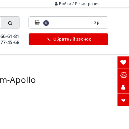
Войти / Регистрация
0 р
0
266-61-81
Обратный звонок
777-45-68
m-Apollo
o