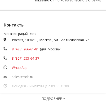
Показано с 1 по 40 из 87 (всего 3 страниц)
Контакты
Магазин раций Rads
Россия,
109469
,
Москва
,
ул.
Братиславская, 26
8 (495) 266-61-81
(для Москвы)
8 (967) 555-64-37
WhatsApp
sales@rads.ru
Понедельник-пятница с 09:00-18:00
ИП Посадскова
ПОДРОБНЕЕ
ОГРНИП
316774600251277