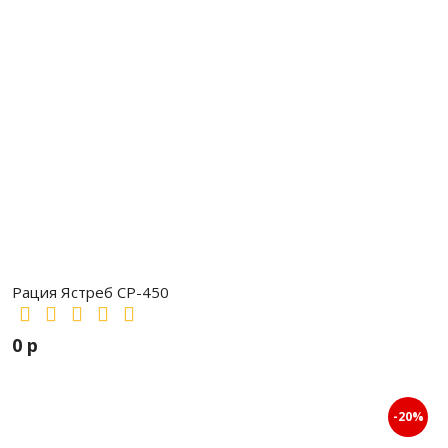
Рация Ястреб СР-450
0 р
-20%