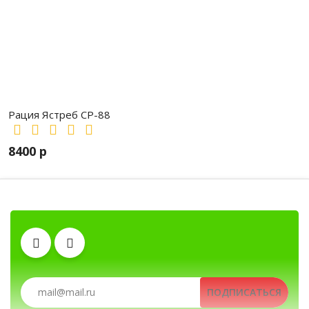
Рация Ястреб СР-88
8400 р
Автомобильные рации, автомобильные радиост
Аккумуляторы
Антенны
Рации, радиостанции, рации для охоты и рыбалки, по
ПОДПИСАТЬСЯ
Рации, радиостанции, рации для охоты и рыбалки, портативные рации, профе