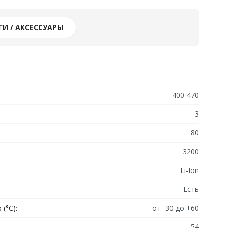
И / АКСЕССУАРЫ
400-470
3
80
3200
Li-Ion
Есть
(°C):
от -30 до +60
54