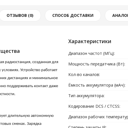
ОТЗЫВОВ (0)
СПОСОБ ДОСТАВКИ
АНАЛОГ
Характеристики
ущества
Диапазон частот (МГц):
ая радиостанция, созданная для
Мощность передатчика (Вт):
 условиях. Устройство работает
Кол-во каналов:
льних дистанциях и минимальное
Ёмкость аккумулятора (мАч):
енно поддерживать контакт даже
естности.
Тип аккумулятора:
Кодирование DCS / CTCSS:
ирует длительную автономную
Диапазон рабочих температур 
хтовых сменах. Зарядка
Степень защиты IP: