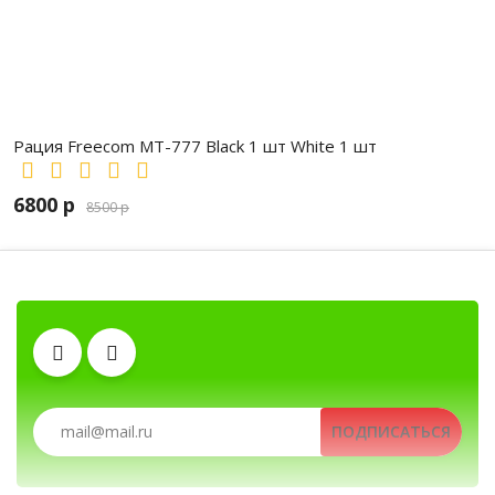
Рация Freecom MT-777 Black 1 шт White 1 шт
6800 р
8500 р
Тангенты
Антенны
Клипсы
Рации, радиостанции, рации для охоты и рыбалк
Рации, радиостанции, рации для охоты и рыбал
ПОДПИСАТЬСЯ
Аккумуляторы
Гарнитуры
Зарядные устройства