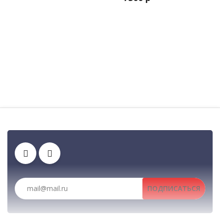
Автомобильные рации, автомобильные радиостанции, Авто
Клипсы
Тангенты
Рации, радиостанции, рации для охоты и рыбалки, по
ПОДПИСАТЬСЯ
Антенны
Аккумуляторы
Гарнитуры
Зарядные устройства