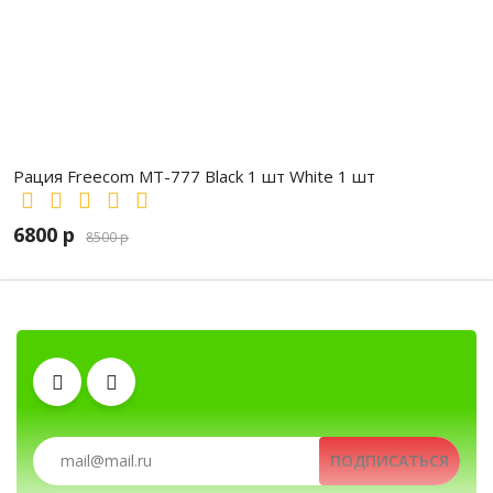
Рация Freecom MT-777 Black 1 шт White 1 шт
6800 р
8500 р
Клипсы
Рации, радиостанции, рации для ох
Тангенты
Антенны
ПОДПИСАТЬСЯ
Автомобильные рации, автомобильн