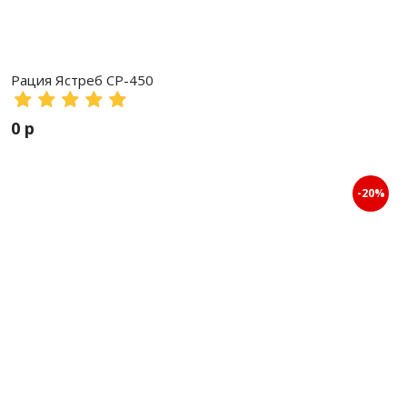
Рация Ястреб СР-450
0 р
-20%