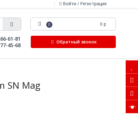
Войти / Регистрация
0 р
0
266-61-81
Обратный звонок
777-45-68
m SN Mag