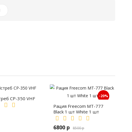
И
-20%
треб СР-350 VHF
Рация Freecom MT-777
Black 1 шт White 1 шт
6800 р
8500 р