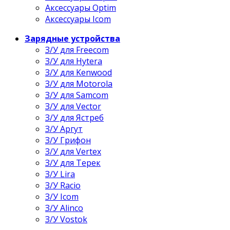
Аксессуары Optim
Аксессуары Icom
Зарядные устройства
З/У для Freecom
З/У для Hytera
З/У для Kenwood
З/У для Motorola
З/У для Samcom
З/У для Vector
З/У для Ястреб
З/У Аргут
З/У Грифон
З/У для Vertex
З/У для Терек
З/У Lira
З/У Racio
З/У Icom
З/У Alinco
З/У Vostok