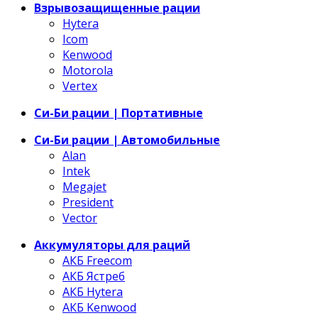
Взрывозащищенные рации
Hytera
Icom
Kenwood
Motorola
Vertex
Си-Би рации | Портативные
Си-Би рации | Автомобильные
Alan
Intek
Megajet
President
Vector
Аккумуляторы для раций
АКБ Freecom
АКБ Ястреб
АКБ Hytera
АКБ Kenwood