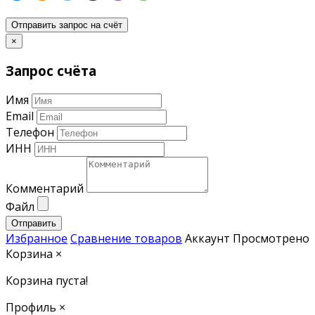
Отправить запрос на счёт
×
Запрос счёта
Имя
Email
Телефон
ИНН
Комментарий
Файл
Отправить
Избранное
Сравнение товаров
Аккаунт
Просмотрено
Корзина
×
Корзина пуста!
Профиль
×