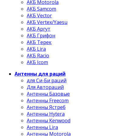
АКБ Motorola
АКБ Samcom
АКБ Vector
АКБ Vertex/Yaesu
АКБ Аргут
АКБ Грифон
АКБ Терек
АКБ Lira
АКБ Racio
АКБ Icom
Антенны для раций
для Си-Би раций
Для Автораций
Антенны Базовые
Антенны Freecom
Антенны Ястреб
Антенны Hytera
Антенны Kenwood
Антенны Lira
Антенны Motorola