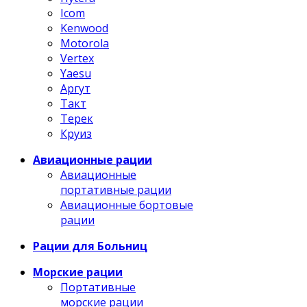
Icom
Kenwood
Motorola
Vertex
Yaesu
Аргут
Такт
Терек
Круиз
Авиационные рации
Авиационные
портативные рации
Авиационные бортовые
рации
Рации для Больниц
Морские рации
Портативные
морские рации