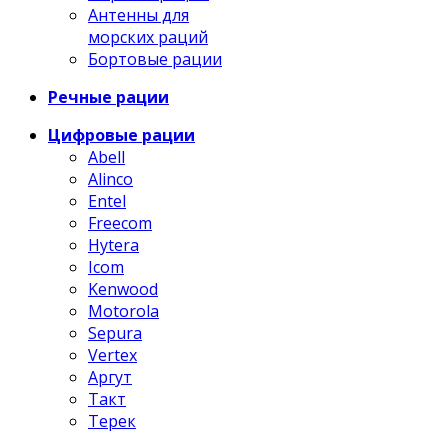
Антенны для
морских раций
Бортовые рации
Речные рации
Цифровые рации
Abell
Alinco
Entel
Freecom
Hytera
Icom
Kenwood
Motorola
Sepura
Vertex
Аргут
Такт
Терек