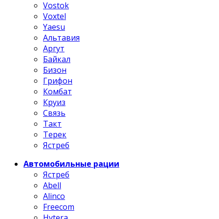
Vostok
Voxtel
Yaesu
Альтавия
Аргут
Байкал
Бизон
Грифон
Комбат
Круиз
Связь
Такт
Терек
Ястреб
Автомобильные рации
Ястреб
Abell
Alinco
Freecom
Hytera