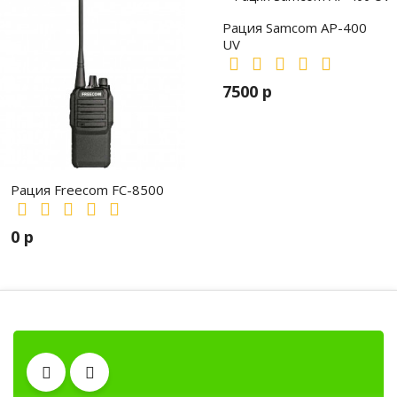
Рация Samcom AP-400
UV
7500 р
Рация Freecom FC-8500
0 р
Тангенты
Рации, радиостанции, рации для охоты и рыбалки, по