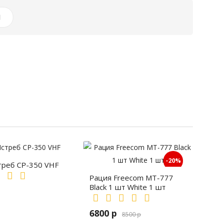
И
-20%
треб СР-350 VHF
Рация Freecom MT-777
Black 1 шт White 1 шт
6800 р
8500 р