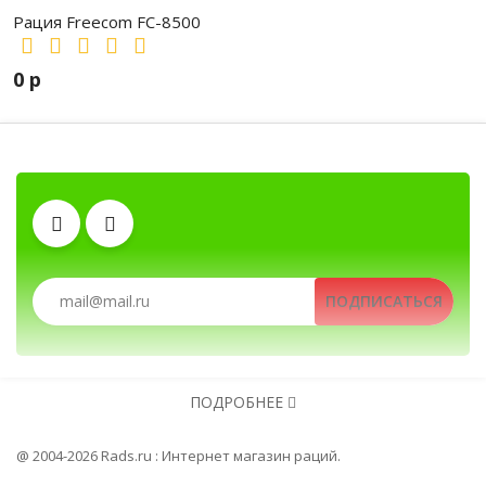
Рация Freecom FC-8500
0 р
Рации, радиостанции, рации для охоты и рыбал
Зарядные устройства
Тангенты
Рации, радиостанции, рации для охоты и рыбалки, портативн
ПОДПИСАТЬСЯ
Клипсы
Антенны
Аккумуляторы
Автомобильные рации, автомобильные радиостанции, Авто
ПОДРОБНЕЕ
Гарнитуры
@ 2004-2026 Rads.ru : Интернет магазин раций.