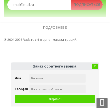
ПОДПИСАТЬСЯ
Рации, радиостанции, рации для охоты и рыбалки, 
Зарядные устройства
Клипсы
ПОДРОБНЕЕ
Автомобильные рации, автомобильные ра
@ 2004-2026 Rads.ru : Интернет магазин раций.
Заказ обратного звонка.
Х
Имя
Телефон
Отправить