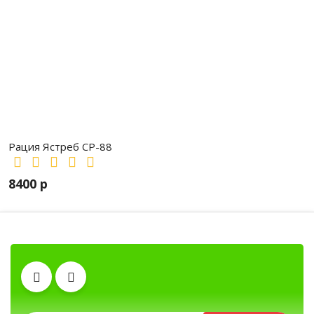
Рация Ястреб СР-88
8400 р
Антенны
Тангенты
Рации, радиостанции, рации для охоты и
Аккумуляторы
Гарнитуры