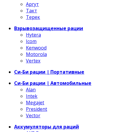
Аргут
Такт
Терек
Взрывозащищенные рации
Hytera
Icom
Kenwood
Motorola
Vertex
Си-Би рации | Портативные
Си-Би рации | Автомобильные
Alan
Intek
Megajet
President
Vector
Аккумуляторы для раций