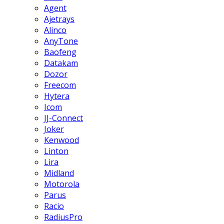
Agent
Ajetrays
Alinco
AnyTone
Baofeng
Datakam
Dozor
Freecom
Hytera
Icom
JJ-Connect
Joker
Kenwood
Linton
Lira
Midland
Motorola
Parus
Racio
RadiusPro