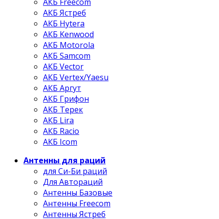
АКБ Freecom
АКБ Ястреб
АКБ Hytera
АКБ Kenwood
АКБ Motorola
АКБ Samcom
АКБ Vector
АКБ Vertex/Yaesu
АКБ Аргут
АКБ Грифон
АКБ Терек
АКБ Lira
АКБ Racio
АКБ Icom
Антенны для раций
для Си-Би раций
Для Автораций
Антенны Базовые
Антенны Freecom
Антенны Ястреб