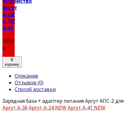
устройство
Аргут
А-24/
А-36/
А-41
3000
р
В
корзину
Описание
Отзывов (0)
Способ доставки
Зарядная база + адаптер питания Аргут АПС-2 для
Аргут А-36
Аргут А-24 NEW
Аргут А-41 NEW