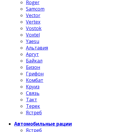
Roger
Samcom
Vector
Vertex
Vostok
Voxtel
Yaesu
Альтавия
Аргут
Байкал
Бизон
Грифон
Комбат
Круиз
Связь
Такт
Терек
Ястреб
Автомобильные рации
Ястреб