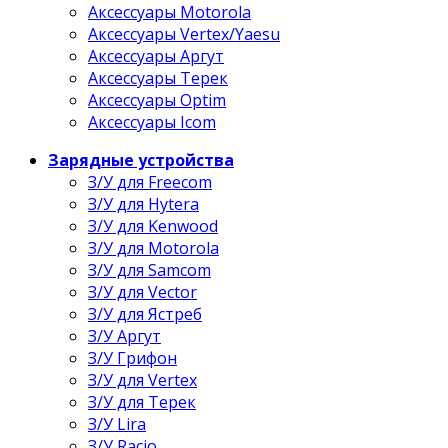
Аксессуары Motorola
Аксессуары Vertex/Yaesu
Аксессуары Аргут
Аксессуары Терек
Аксессуары Optim
Аксессуары Icom
Зарядные устройства
З/У для Freecom
З/У для Hytera
З/У для Kenwood
З/У для Motorola
З/У для Samcom
З/У для Vector
З/У для Ястреб
З/У Аргут
З/У Грифон
З/У для Vertex
З/У для Терек
З/У Lira
З/У Racio