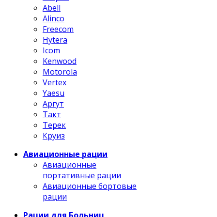
Abell
Alinco
Freecom
Hytera
Icom
Kenwood
Motorola
Vertex
Yaesu
Аргут
Такт
Терек
Круиз
Авиационные рации
Авиационные
портативные рации
Авиационные бортовые
рации
Рации для Больниц