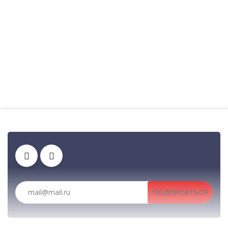
Зарядные устройства
Автомобильные рации, автомобильные р
Тангенты
Аккумуляторы
Антенны
ПОДПИСАТЬСЯ
Рации, радиостанции, рации для охоты и рыбалки, портативные рации, 
Клипсы
Гарнитуры