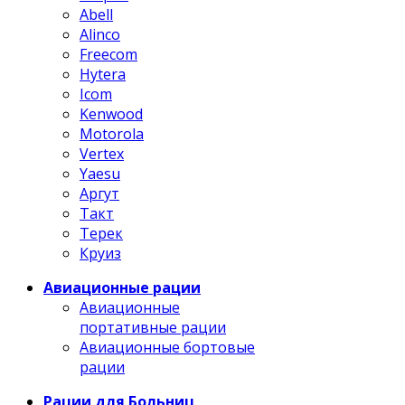
Abell
Alinco
Freecom
Hytera
Icom
Kenwood
Motorola
Vertex
Yaesu
Аргут
Такт
Терек
Круиз
Авиационные рации
Авиационные
портативные рации
Авиационные бортовые
рации
Рации для Больниц