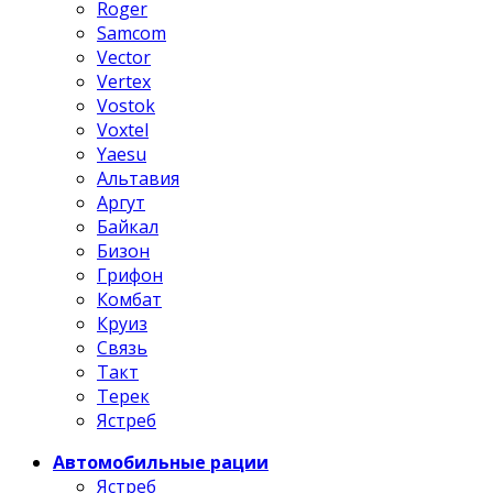
Roger
Samcom
Vector
Vertex
Vostok
Voxtel
Yaesu
Альтавия
Аргут
Байкал
Бизон
Грифон
Комбат
Круиз
Связь
Такт
Терек
Ястреб
Автомобильные рации
Ястреб