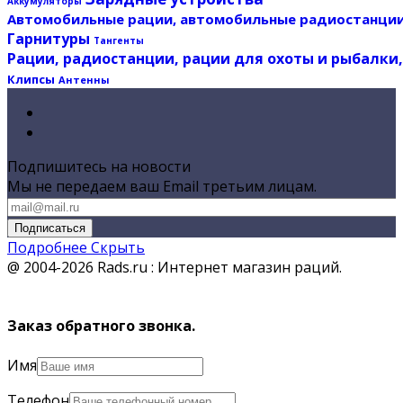
Аккумуляторы
Автомобильные рации, автомобильные радиостанции
Гарнитуры
Тангенты
Рации, радиостанции, рации для охоты и рыбалки, 
Клипсы
Антенны
Подпишитесь на новости
Мы не передаем ваш Email третьим лицам.
Подписаться
Подробнее
Скрыть
@ 2004-2026 Rads.ru : Интернет магазин раций.
Заказ обратного звонка.
Имя
Телефон