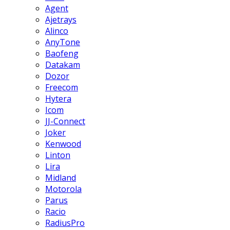
Agent
Ajetrays
Alinco
AnyTone
Baofeng
Datakam
Dozor
Freecom
Hytera
Icom
JJ-Connect
Joker
Kenwood
Linton
Lira
Midland
Motorola
Parus
Racio
RadiusPro