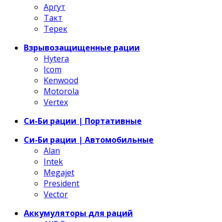
Аргут
Такт
Терек
Взрывозащищенные рации
Hytera
Icom
Kenwood
Motorola
Vertex
Си-Би рации | Портативные
Си-Би рации | Автомобильные
Alan
Intek
Megajet
President
Vector
Аккумуляторы для раций