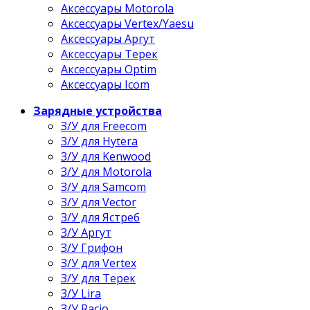
Аксессуары Motorola
Аксессуары Vertex/Yaesu
Аксессуары Аргут
Аксессуары Терек
Аксессуары Optim
Аксессуары Icom
Зарядные устройства
З/У для Freecom
З/У для Hytera
З/У для Kenwood
З/У для Motorola
З/У для Samcom
З/У для Vector
З/У для Ястреб
З/У Аргут
З/У Грифон
З/У для Vertex
З/У для Терек
З/У Lira
З/У Racio