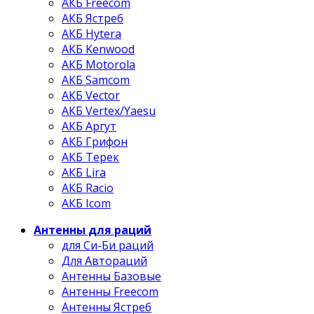
АКБ Freecom
АКБ Ястреб
АКБ Hytera
АКБ Kenwood
АКБ Motorola
АКБ Samcom
АКБ Vector
АКБ Vertex/Yaesu
АКБ Аргут
АКБ Грифон
АКБ Терек
АКБ Lira
АКБ Racio
АКБ Icom
Антенны для раций
для Си-Би раций
Для Автораций
Антенны Базовые
Антенны Freecom
Антенны Ястреб