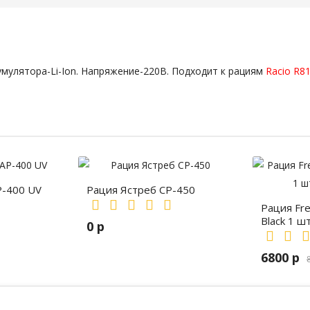
кумулятора-Li-Ion. Напряжение-220В. Подходит к рациям
Racio R8
P-400 UV
Рация Ястреб СР-450
Рация Fr
Black 1 ш
0 р
6800 р