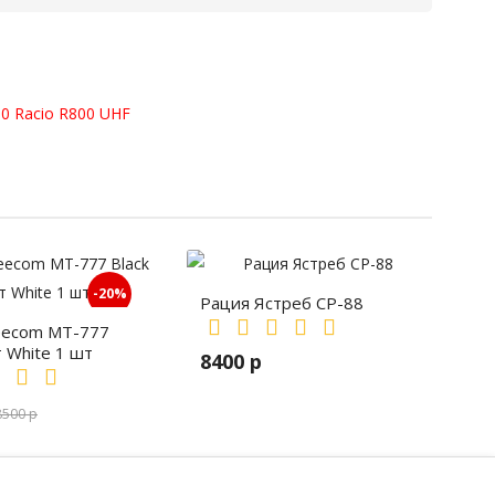
10
Racio R800 UHF
-20%
Рация Ястреб СР-88
eecom MT-777
т White 1 шт
8400 р
8500 р