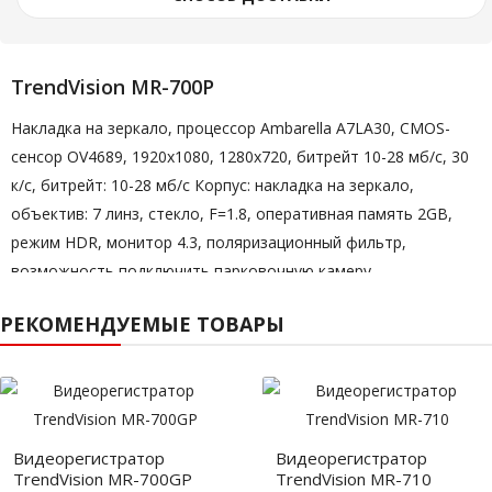
TrendVision MR-700P
Накладка на зеркало, процессор Ambarella A7LA30, CMOS-
сенсор OV4689, 1920х1080, 1280х720, битрейт 10-28 мб/с, 30
к/с, битрейт: 10-28 мб/с Корпус: накладка на зеркало,
объектив: 7 линз, стекло, F=1.8, оперативная память 2GB,
режим HDR, монитор 4.3, поляризационный фильтр,
возможность подключить парковочную камеру.
1. Разрешение:
FullHD 1080P
РЕКОМЕНДУЕМЫЕ ТОВАРЫ
2. Конструкция:
Зеркало
3. GPS:
Нет
4. Угол обзора:
160/115
5. Процессор:
Ambarella A7LA30
6. Аккумулятор:
есть
Видеорегистратор
Видеорегистратор
TrendVision MR-700GP
TrendVision MR-710
7. Количество камер:
одна