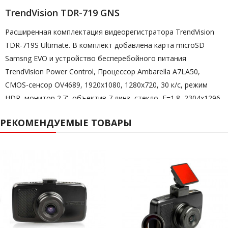
TrendVision TDR-719 GNS
Расширенная комплектация видеорегистратора TrendVision
TDR-719S Ultimate. В комплект добавлена карта microSD
Samsng EVO и устройство бесперебойного питания
TrendVision Power Control, Процессор Ambarella A7LA50,
CMOS-сенсор OV4689, 1920х1080, 1280х720, 30 к/с, режим
HDR, монитор 2.7', объектив 7 линз, стекло, F=1.8, 2304х1296,
2506х1080, 1920х1080, 1280х720, оперативная память 2 ГБ,
РЕКОМЕНДУЕМЫЕ ТОВАРЫ
два слота под карты памяти, магнитный кронштейн,
магнитный поляризационный фильтр, GPS, SpeedCam.
КОРПУС:
моноблок
КАРТА ПАМЯТИ:
microSD до 256GB, SD до 32GB
GPS:
GPS+GLONASS, вынесенный