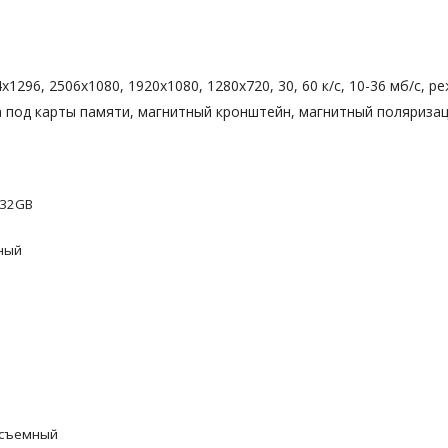
296, 2506х1080, 1920х1080, 1280х720, 30, 60 к/с, 10-36 мб/с, ре
ота под карты памяти, магнитный кронштейн, магнитный поляри
 32GB
ный
осъемный