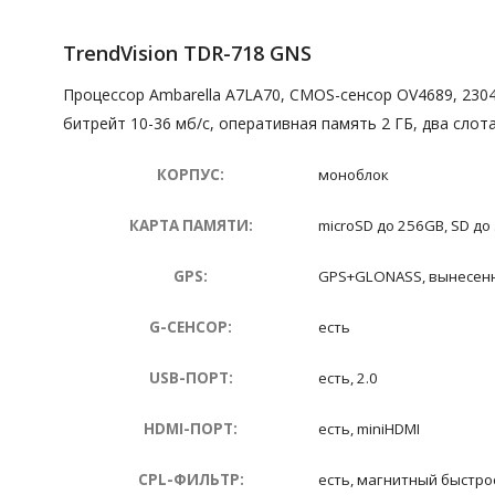
TrendVision TDR-718 GNS
Процессор Ambarella A7LA70, CMOS-сенсор OV4689, 2304х1
битрейт 10-36 мб/с, оперативная память 2 ГБ, два сл
КОРПУС:
моноблок
КАРТА ПАМЯТИ:
microSD до 256GB, SD до
GPS:
GPS+GLONASS, вынесен
G-СЕНСОР:
есть
USB-ПОРТ:
есть, 2.0
HDMI-ПОРТ:
есть, miniHDMI
CPL-ФИЛЬТР:
есть, магнитный быстр