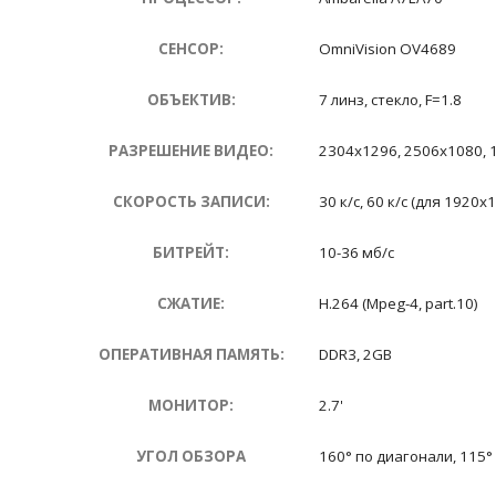
СЕНСОР:
OmniVision OV4689
ОБЪЕКТИВ:
7 линз, стекло, F=1.8
РАЗРЕШЕНИЕ ВИДЕО:
2304х1296, 2506х1080, 
СКОРОСТЬ ЗАПИСИ:
30 к/с, 60 к/с (для 1920х
БИТРЕЙТ:
10-36 мб/с
СЖАТИЕ:
H.264 (Mpeg-4, part.10)
ОПЕРАТИВНАЯ ПАМЯТЬ:
DDR3, 2GB
МОНИТОР:
2.7'
УГОЛ ОБЗОРА
160° по диагонали, 115°