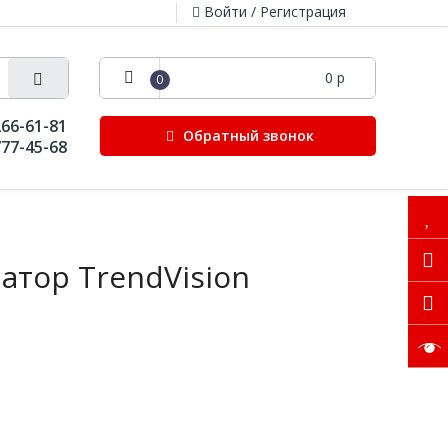
Войти / Регистрация
0 р
0
266-61-81
Обратный звонок
777-45-68
атор TrendVision