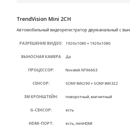
TrendVision Mini 2CH
Автомобильный видеорегистратор двухканальный с вын
РАЗРЕШЕНИЕ ВИДЕО:
1920х1080 + 1920х1080
ВЫНОСНАЯ КАМЕРА
Да
ПРОЦЕССОР:
Novatek NT96663
СЕНСОР:
SONY IMX290 + SONY IMX322
3M КРОНШТЕЙН:
поворотный, магнитный
G-СЕНСОР:
есть
HDMI-ПОРТ:
есть, miniHDMI