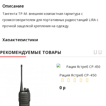
Описание
Тангента ТP-M-
внешняя компактная гарнитура с
громкоговорителем для портативных радиостанций LIRA с
прочной защелкой крепления на одежду.
Характеристики
РТТ
Отдельно на тангете
РЕКОМЕНДУЕМЫЕ ТОВАРЫ
Чувствительность
64
± 3 Дб
Номинальная мощность
1
Вт
Искажение
< 5%
Рация Ястреб СР-450
Разъем подключения
M-plug (разъем Motorola)
0 р
Совместимость с моделями
P-280L
Диапазон рабочей температуры
-20 до +60
° C