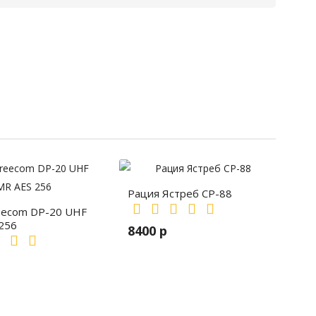
Рация Ястреб СР-88
eecom DP-20 UHF
256
8400 р