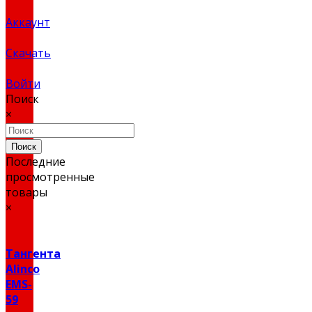
Аккаунт
Скачать
Войти
Поиск
×
Поиск
Последние
просмотренные
товары
×
Тангента
Alinco
EMS-
59