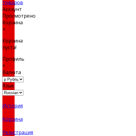
товаров
Аккаунт
Просмотрено
Корзина
×
Корзина
пуста!
Профиль
×
Валюта
Язык
История
Корзина
Резистрация