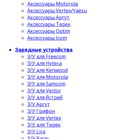
Аксессуары Motorola
Аксессуары Vertex/Yaesu
Аксессуары Аргут
Аксессуары Терек
Аксессуары Optim
Аксессуары Icom
Зарядные устройства
З/У для Freecom
З/У для Hytera
З/У для Kenwood
З/У для Motorola
З/У для Samcom
З/У для Vector
З/У для Ястреб
З/У Аргут
З/У Грифон
З/У для Vertex
З/У для Терек
З/У Lira
З/У Racio