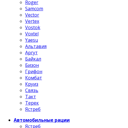
Roger
Samcom
Vector
Vertex
Vostok
Voxtel
Yaesu
Альтавия
Аргут
Байкал
Бизон
Грифон
Комбат
Круиз
Связь
Такт
Терек
Ястреб
Автомобильные рации
Ястреб