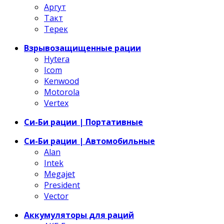
Аргут
Такт
Терек
Взрывозащищенные рации
Hytera
Icom
Kenwood
Motorola
Vertex
Си-Би рации | Портативные
Си-Би рации | Автомобильные
Alan
Intek
Megajet
President
Vector
Аккумуляторы для раций