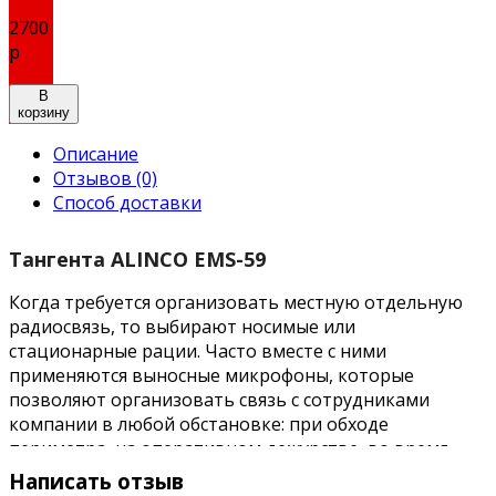
2700
р
В
корзину
Описание
Отзывов (0)
Способ доставки
Тангента ALINCO EMS-59
Когда требуется организовать местную отдельную
радиосвязь, то выбирают носимые или
стационарные рации. Часто вместе с ними
применяются выносные микрофоны, которые
позволяют организовать связь с сотрудниками
компании в любой обстановке: при обходе
периметра, на оперативном дежурстве, во время
выполнения операций специального назначения и
Написать отзыв