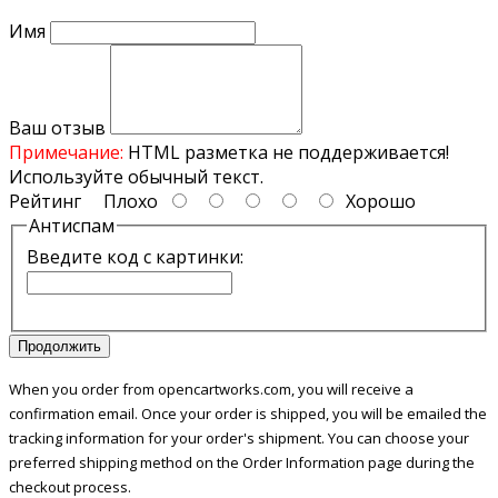
прочее.
Имя
Особенности тангенты
Тангента Алинко ЕМС-59 выполнена в виде
небольшого дополнительного аксессуара к рации в
Ваш отзыв
цельном пластиковом корпусе. Изделие имеет
Примечание:
HTML разметка не поддерживается!
современный дизайн, который предусматривает
Используйте обычный текст.
утолщение к верхней части, и уточнение к нижней.
Рейтинг
Плохо
Хорошо
Это обеспечивает удобное размещение аксессуара в
Антиспам
руке и надежное удержание в любой ситуации.
Введите код с картинки:
Выносной микрофон имеет следующие
характеристики:
Комфортная эксплуатация за счет эргономичной
Продолжить
формы, противоскользящего шероховатого
покрытия и длинного спирального шнура. Он
When you order from opencartworks.com, you will receive a
способен растягиваться в несколько раз больше
confirmation email. Once your order is shipped, you will be emailed the
своей первоначальной длины.
tracking information for your order's shipment. You can choose your
Высокое качество контактов, а, следовательно,
preferred shipping method on the Order Information page during the
и передаваемого по ним сигнала. Это
checkout process.
обеспечивается соответствующим типом