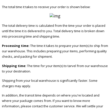
двойного разъема для подключения микрофона,
The total time it takes to receive your order is shown below:
кнопки и динамика.
В конструкции применен
высокочувствительный микрофон, который
The total delivery time is calculated from the time your order is placed
принимает и передает в схему только чистый
until the time it is delivered to you. Total delivery time is broken down
звук без помех. С таким аксессуаром голос будет
into processing time and shipping time.
четким и разборчивым на любом расстоянии в
заданном диапазоне.
Processing time:
The time it takes to prepare your item(s) to ship from
В устройстве имеется встроенный фильтр,
our warehouse. This includes preparing your items, performing quality
который отсекает все шумы, передавая только
checks, and packing for shipment.
чистый голос.
Shipping time:
The time for your item(s) to tarvel from our warehouse
Совместимость
to your destination.
Данная модель тангенты предназначена для
Shipping from your local warehouse is significantly faster. Some
совместной работы с рациями Alinco DJ-195R/496R.
charges may apply.
При переключении не требуется вносить никаких
изменений в настройки. Качество передачи звука
In addition, the transit time depends on where you're located and
будет одинаковым при работе с любыми моделями
where your package comes from. If you want to know more
станций от этого производителя.
information, please contact the customer service. We will settle your