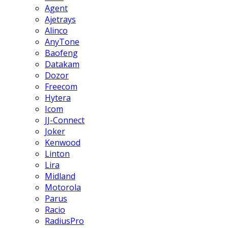
Agent
Ajetrays
Alinco
AnyTone
Baofeng
Datakam
Dozor
Freecom
Hytera
Icom
JJ-Connect
Joker
Kenwood
Linton
Lira
Midland
Motorola
Parus
Racio
RadiusPro