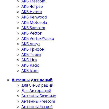
АКБ Freecom
АКБ Ястреб
АКБ Hytera
АКБ Kenwood
АКБ Motorola
АКБ Samcom
АКБ Vector
АКБ Vertex/Yaesu
АКБ Аргут
АКБ Грифон
АКБ Терек
АКБ Lira
АКБ Racio
АКБ Icom
Антенны для раций
для Си-Би раций
Для Автораций
Антенны Базовые
Антенны Freecom
Антенны Ястреб