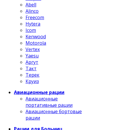
Abell
Alinco
Freecom
Hytera
Icom
Kenwood
Motorola
Vertex
Yaesu
Аргут
Такт
Терек
Круиз
Авиационные рации
Авиационные
портативные рации
Авиационные бортовые
рации
Рации для Больниц