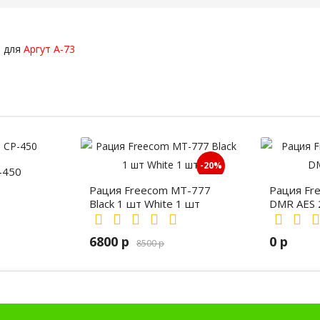
м для
Аргут А-73
-20%
-450
Рация Freecom MT-777
Рация Fr
Black 1 шт White 1 шт
DMR AES 
6800 р
0 р
8500 р
ии, рации для охоты и рыбалки, портативные рации, профессиональные рации, рации дл