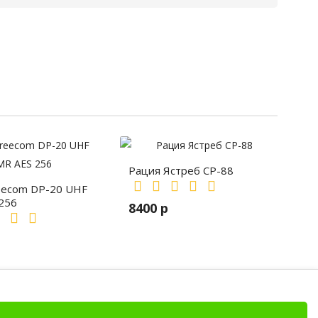
Рация Ястреб СР-88
eecom DP-20 UHF
256
8400 р
Клипсы
я охранников, Motorola DP4800, Motorola, DP4800, 4800