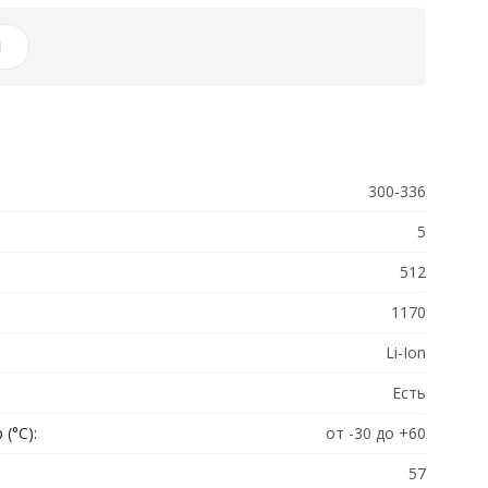
И
300-336
5
512
1170
Li-Ion
Есть
(°C):
от -30 до +60
57