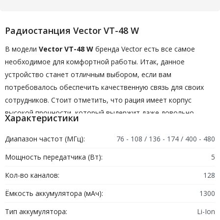
Радиостанция Vector VT-48 W
В модели
Vector VT-48 W
бренда Vector есть все самое
необходимое для комфортной работы. Итак, данное
устройство станет отличным выбором, если вам
потребовалось обеспечить качественную связь для своих
сотрудников. Стоит отметить, что рация имеет корпус
высокой прочности, который выдержит даже довольно
Характеристики
сильные удары. А также электроника внутри устройства
полностью защищена от попадания влаги. Итак, данную
Диапазон частот (МГц):
76 - 108 / 136 - 174 / 400 - 480
радиостанцию вы можете использовать в любых погодных
Мощность передатчика (Вт):
5
условиях. Отдельное внимание стоит уделить аккумулятору.
Кол-во каналов:
128
Многие знают, как важно, чтобы рация выдерживала
интенсивную работу в течение всего рабочего дня. А данная
Ёмкость аккумулятора (мАч):
1300
модель имеет вместимость батарей 1300 мАч, способна
Тип аккумулятора:
Li-Ion
выдержать довольно длительное время без подзарядки.