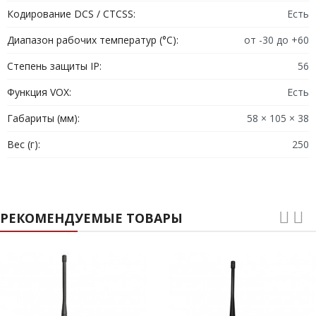
Более того, пользователям это устройство предоставляет
Кодирование DCS / CTCSS:
Есть
128 каналов для связи. В таком случае нужно средство,
Диапазон рабочих температур (°C):
от -30 до +60
чтобы быстро переключаться между каналами. Ведь
пользоваться стандартной прокруткой с помощью стрелок
Степень защиты IP:
56
не очень удобно. А на цифровой клавиатуре вы можете
Функция VOX:
Есть
просто набрать нужную вам частоту, после чего устройство
Габариты (мм):
58 × 105 × 38
сразу подключится к ней.
Вес (г):
250
РЕКОМЕНДУЕМЫЕ ТОВАРЫ