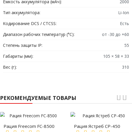
Ёмкость аккумулятора (мАч):
2000
компьютер? Возможно, вам нужно отключить потерянное
или украденное радио. Вы также можете оживить радио по
Тип аккумулятора:
Li-Ion
воздуху.
Кодирование DCS / CTCSS:
Есть
VX-354 также имеет встроенную функцию экстренной
Диапазон рабочих температур (°C):
от -30 до +60
помощи. Эта функция экстренной помощи, когда
активирована, переключится на назначенный канал,
Степень защиты IP:
55
отправит идентификатор экстренного блока и передаст с
Габариты (мм):
105 × 58 × 33
живым микрофоном.
Вес (г):
310
Особенности:
Емкость 16 каналов
РЕКОМЕНДУЕМЫЕ ТОВАРЫ
5 Вт UHF или VHF
Широкое покрытие диапазона
VX-354 Четыре ключа
Литий-ионный аккумулятор емкостью 2000 мАч, время
Рация Freecom FC-8500
Рация Ястреб СР-450
работы до 15 часов