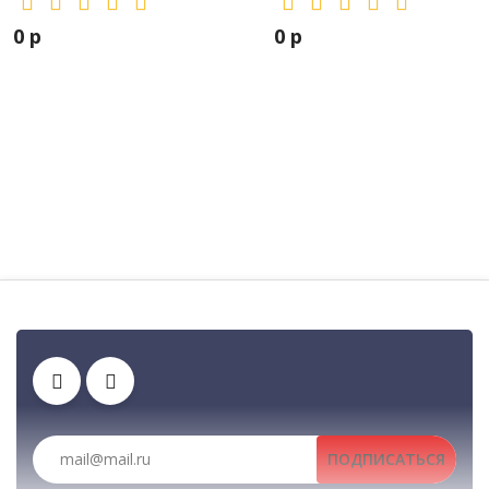
Встроенная дополнительная сигнализация
0 р
0 р
5-тональная сигнализация
Встроено двойное двухтональное декодирование, а также
двухтональное кодирование
Дополнительный разъем для шифрования или MDC-1200
Отключение и возобновление
Рации, радиостанции, рации для охоты и рыбалки
Автомобильные рации, автомобильные радиостанции, Автомобильные рации д
Клипсы
Зарядные устройства
Тангенты
ПОДПИСАТЬСЯ
Гарнитуры