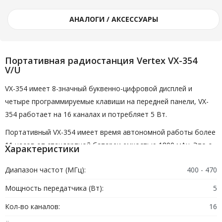
АНАЛОГИ / АКСЕССУАРЫ
Портативная радиостанция Vertex VX-354
V/U
VX-354 имеет 8-значный буквенно-цифровой дисплей и
четыре программируемые клавиши на передней панели, VX-
354 работает на 16 каналах и потребляет 5 Вт.
Портативный VX-354 имеет время автономной работы более
11 часов от стандартной батареи емкостью 1800 мАч. Это с
Характеристики
выключенной функцией экономии заряда батареи! С
Диапазон частот (МГц):
400 - 470
дополнительной батареей емкостью 2000 мАч и включенной
функцией энергосбережения время автономной работы
Мощность передатчика (Вт):
5
увеличивается до 15 часов!
Кол-во каналов:
16
Приходилось ли вам удаленно отключать портативный