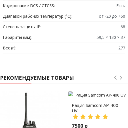
системой оповещения об атаках, с дополнительным
Кодирование DCS / CTCSS:
Есть
средством связи Bluetooth и скремблером голоса с
Диапазон рабочих температур (°C):
от -20 до +60
переменной точкой. Эта недорогая модель начального
Степень защиты IP:
68
уровня превзойдет ожидания даже самых опытных
радиолюбителей.
Габариты (мм):
59,5 × 130 × 37
Вес (г):
277
РЕКОМЕНДУЕМЫЕ ТОВАРЫ
Рация Samcom AP-400
UV
7500 р