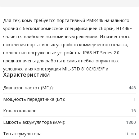
Для тех, кому требуется портативный PMR446 начального
уровня с бескомпромиссной спецификацией сборки, HT446E
является наиболее экономичным решением. Из известного
поколения портативных устройств коммерческого класса,
полностью погруженные устройства IP68 HT Series 2.0
предназначены для работы в самых неблагоприятных
условиях, а их конструкция MIL-STD 810C/D/E/F и
Характеристики
исключительно громкий звук делают выбор в пользу пожара.
Службы спасения и крупные нефтехимические компании по
Диапазон частот (МГц):
446
всему миру.
Мощность передатчика (Вт):
1
Для вашего удобства HT446E имеет емкость 16 каналов, что
Кол-во каналов:
16
позволяет дублировать все 8 выделенных европейских
PMR446 каналов на другой тон CTCSS или DCS. Или просто
Ёмкость аккумулятора (мАч):
1800
используйте первые 8 позиций. HT446E поставляется со
Тип аккумулятора:
Li-Ion
сканированием каналов, VOX и локальной персональной