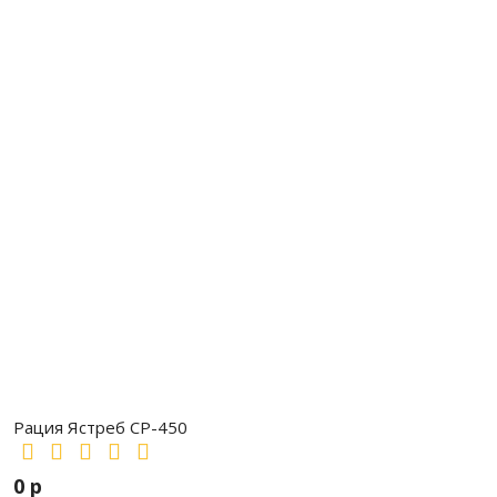
Рация Ястреб СР-450
0 р