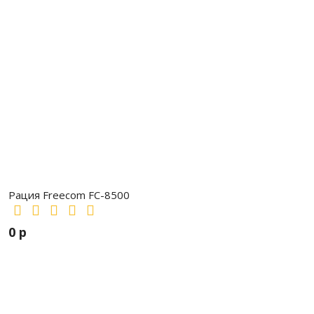
4. Сетевой адаптер.
5. 2 гарнитуры.
6. 2 клипсы на пояс.
7. Инструкция.
Рация Freecom FC-8500
0 р