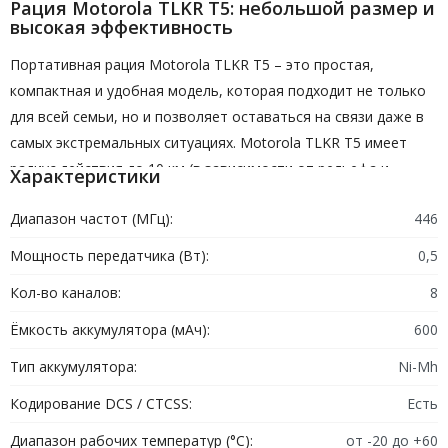
Рация Motorola TLKR T5: небольшой размер и
высокая эффективность
Портативная рация Motorola TLKR T5 – это простая,
компактная и удобная модель, которая подходит не только
для всей семьи, но и позволяет оставаться на связи даже в
самых экстремальных ситуациях. Motorola TLKR T5 имеет
радиус действия до 10 км (в зависимости от рельефа и
Характеристики
погодных условий) и до 16 часов, имеет 8 каналов и 121 код
Диапазон частот (МГц):
446
для безопасной и качественной передачи.
Мощность передатчика (Вт):
0,5
Рация Motorola TLKR T5: особенности и
преимущества
Кол-во каналов:
8
Любительская рация Motorola TLKR T5 имеет несколько
Ёмкость аккумулятора (мАч):
600
функций, а именно функцию VoX - голосовую команду для
Тип аккумулятора:
Ni-Mh
связи в режиме громкой связи - и встроенную светодиодную
Кодирование DCS / CTCSS:
Есть
подсветку. Кроме того, она устойчива к брызгам воды и
включает в себя футляр для переноски, в котором есть все
Диапазон рабочих температур (°C):
от -20 до +60