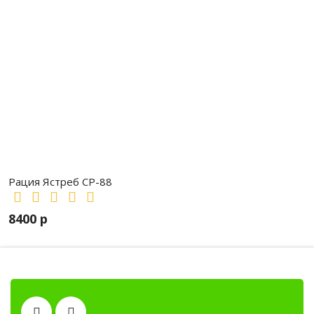
Рация Ястреб СР-88
8400 р
Рации, радиостанции, рации для охот
Антенны
Тангенты