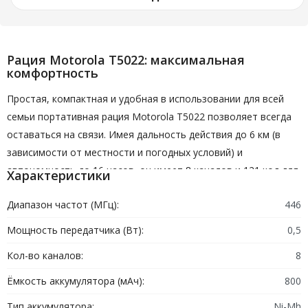
Рация Motorola T5022: максимальная
комфортность
Простая, компактная и удобная в использовании для всей
семьи портативная рация Motorola T5022 позволяет всегда
оставаться на связи. Имея дальность действия до 6 км (в
зависимости от местности и погодных условий) и
автономность до 16 часов, он имеет 8 каналов и 121 код для
Характеристики
безопасной и качественной передачи.
Диапазон частот (МГц):
446
Рация Motorola T5022: особенности и
Мощность передатчика (Вт):
0,5
преимущества
Кол-во каналов:
8
Любительская рация Моторола позволяет бесплатно
разговаривать со всеми устройствами PMR446 и отличается
Ёмкость аккумулятора (мАч):
800
современным и оригинальным дизайном, идеально
Тип аккумулятора:
Ni-Mh