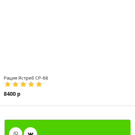
Рация Ястреб СР-88
8400 р
Тангенты
Автомобильные рации, автомобильные радиостанц