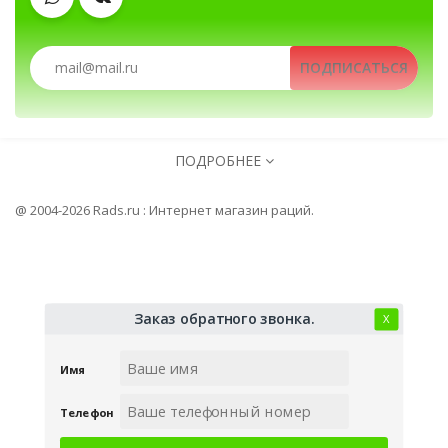
Аккумуляторы
Гарнитуры
ПОДПИСАТЬСЯ
Зарядные устройства
Антенны
Рации, радиостанции, рации для ох
ПОДРОБНЕЕ
Клипсы
@ 2004-2026 Rads.ru : Интернет магазин раций.
Рации, радиостанции, рации для охоты и рыбалки, 
Заказ обратного звонка.
Х
Имя
Телефон