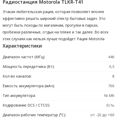
Радиостанция Motorola TLKR-T41
Этакая любительская рация, которая позволяет вполне
эффективно решать широкий спектр бытовых задач. Это
могут быть походы по магазинам, прогулки в парках,
пробежки различные, отдых на пляже и так далее. Во всех
этих случаях как нельзя лучше подойдет Рация Motorola
Характеристики
TLKR-T41.
Некоторые эксплуатационные особенности
Диапазон частот (МГц):
446
1. Очень проста в управлении и настройке, а также
Мощность передатчика (Вт):
0,5
дальнейшем использовании. Не требует в этом ракурсе
Кол-во каналов:
8
сколь-нибудь серьезной подготовки. Любой человек, даже
неопытный в области техники, в считанные десятки минут
Ёмкость аккумулятора (мАч):
700
разберется, что к чему.
Тип аккумулятора:
Ni-Mh
2. Поскольку конструктивно прибор предельно прост, то и
Кодирование DCS / CTCSS:
Есть
ломаться там нечему. Как следствие, рация отличается
долговечностью, бесперебойностью работы и высокой
Диапазон рабочих температур (°C):
от -20 до +60