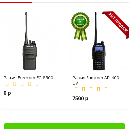
К вашему вниманию прилагается инструкция рации Kenwood
TK-2360, загрузите с нашего сайта –
Скачать файл
Рация Freecom FC-8500
Рация Samcom AP-400
UV
0 р
7500 р
Клипсы
Гарнитуры
Тангенты
Антенны