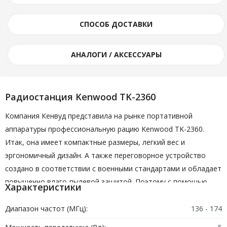
СПОСОБ ДОСТАВКИ
АНАЛОГИ / АКСЕССУАРЫ
Радиостанция Kenwood TK-2360
Компания Кенвуд представила на рынке портативной
аппаратуры профессиональную рацию Kenwood TK-2360.
Итак, она имеет компактные размеры, легкий вес и
эргономичный дизайн. А также переговорное устройство
создано в соответствии с военными стандартами и обладает
повышенно влаго-пылевой защитой. Поэтому с помощью
Характеристики
такой рации даже под водой можно поддерживать
устойчивый сигнал связи. Стоит отметить, что переговорное
Диапазон частот (МГц):
136 - 174
устройство поддерживает 16 каналов связи, которые она