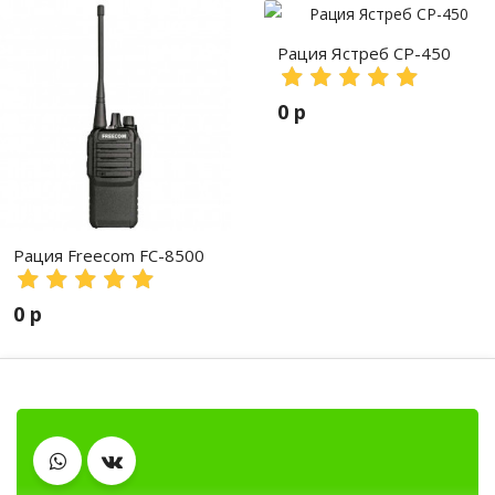
Рация Ястреб СР-450
0 р
Рация Freecom FC-8500
0 р
Тангенты
Гарнитуры
Рации, радиостанции, рации для охот